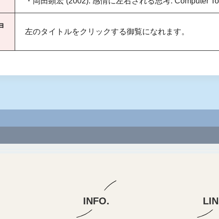
・岡田顕宏 (2002). 感情に左右される思考. Computer Toda
ョ
左のタイトルをクリックする御覧になれます。
INFO.
LI