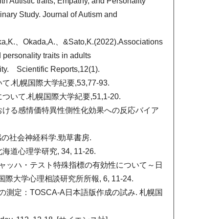
h Autistic traits, Empathy, and Personality
minary Study. Journal of Autism and
,K.、Okada,A.、&Sato,K.(2022).Associations
personality traits in adults
ity. Scientific Reports,12(1).
札幌国際大学紀要,53,77-93.
いて.札幌国際大学紀要,51,1-20.
覚における感情価特異性側性化効果への反応バイア
.共感の社会神経科学.勁草書房.
心理学研究, 34, 11-26.
ールシャッハ・テスト特殊指標の有効性について～日
学心理相談研究所所報, 6, 11-24.
向の測定：TOSCA-A日本語版作成の試み. 札幌国