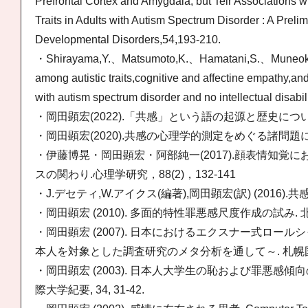
Prefrontal Cortex and Amygdala, but Teir Associations wit
Traits in Adults with Autism Spectrum Disorder : A Preli
Developmental Disorders,54,193-210.
・Shirayama,Y.、Matsumoto,K.、Hamatani,S.、Muneoka
among autistic traits,cognitive and affectine empathy,and 
with autism spectrum disorder and no intellectual disabil
・岡田顕宏(2022).「共感」という語の起源と歴史について.
・岡田顕宏(2020).共感の心理学的測定をめぐる諸問題につ
・伊藤博晃・岡田顕宏・阿部純一(2017).顔表情知
スの関わり.心理学研究，88(2)，132-141
・J.デセティ,W.アイクス(編著),岡田顕宏(訳) (2016)
・岡田顕宏 (2010). 多面的特性罪悪感尺度作成の試み. 北海道
・岡田顕宏 (2007). 日本におけるエクスナー式ロ
本人を対象とした調査研究のメタ分析を通して～. 札幌国際大
・岡田顕宏 (2003). 日本人大学生の恥および罪悪感傾
際大学紀要, 34, 31-42.