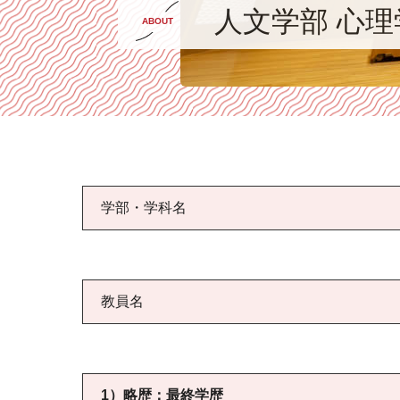
人文学部 心
ABOUT
学部・学科名
教員名
1）略歴：最終学歴