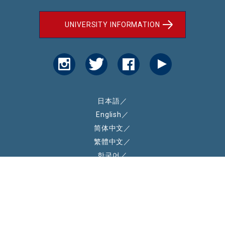
UNIVERSITY INFORMATION
日本語
／
English
／
简体中文
／
繁體中文
／
한국어
／
Tiếng Việt
© Sapporo International University All Rights Reserved.