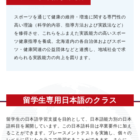
スポーツを通じて健康の維持・増進に関する専⾨性の
⾼い理論（科学的内容、指導⽅法および実践法など）
を修得させ、これらをふまえた実践能⼒の⾼いスポー
ツ健康指導を養成。北海道内の各⾃治体およびスポー
ツ・健康関連の公益団体などと連携し、地域社会で求
められる実践能⼒の向上を図ります。
留学⽣専⽤⽇本語のクラス
留学⽣の⽇本語学習⽀援を⽬的として、⽇本語能⼒別の⽇本
語科⽬を展開しています。この⽇本語科⽬は卒業要件に加え
ることができます。プレースメントテストを実施し、個々の
レベルに応じたクラスで学習することができます。さらに、