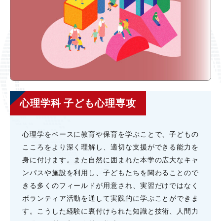
心理学科 子ども心理専攻
⼼理学をベースに教育や保育を学ぶことで、⼦どもの
こころをより深く理解し、適切な⽀援ができる能⼒を
⾝に付けます。また⾃然に囲まれた本学の広⼤なキャ
ンパスや施設を利⽤し、⼦どもたちを関わることので
きる多くのフィールドが⽤意され、実習だけではなく
ボランティア活動を通して実践的に学ぶことができま
す。こうした経験に裏付けられた知識と技術、⼈間⼒